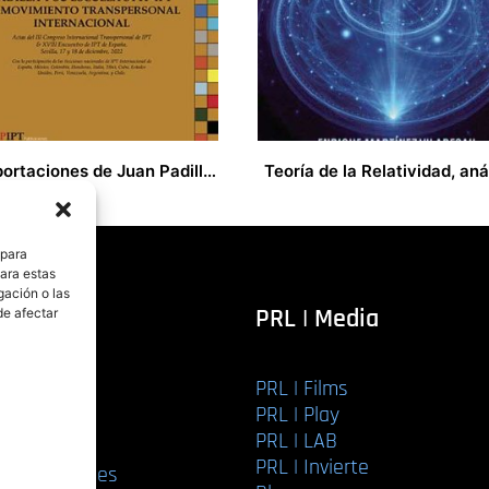
Las aportaciones de Juan Padilla y su escuela STTP/YPT al movimiento transpersonal internacional
€
18,00
€
 para
para estas
gación o las
itorial
PRL | Media
de afectar
PRL | Films
r libro
PRL | Play
Editorial
PRL | LAB
torial
PRL | Invierte
ios editoriales