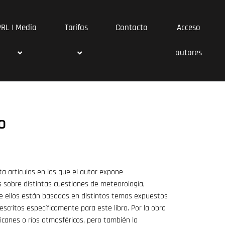
PRL | Media
Tarifas
Contacto
Acceso
autores
o
a artículos en los que el autor expone
es sobre distintas cuestiones de meteorología,
de ellos están basados en distintos temas expuestos
scritos específicamente para este libro. Por la obra
icanes o ríos atmosféricos, pero también la