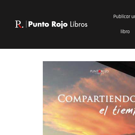
Ir
al
Publicar u
contenido
libro