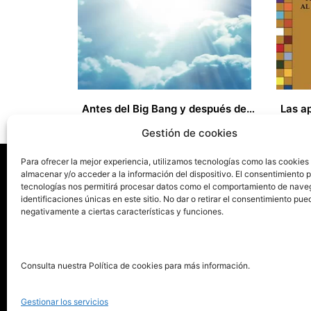
Antes del Big Bang y después de la muerte
18,00
€
29,00
Gestión de cookies
Para ofrecer la mejor experiencia, utilizamos tecnologías como las cookies
almacenar y/o acceder a la información del dispositivo. El consentimiento 
tecnologías nos permitirá procesar datos como el comportamiento de nave
La ed
identificaciones únicas en este sitio. No dar o retirar el consentimiento pue
negativamente a ciertas características y funciones.
Publica tu libro con el sello
Publica
pionero de autoedición
Grupo 
Consulta nuestra Política de cookies para más información.
La Edi
911 413 306
Servic
Gestionar los servicios