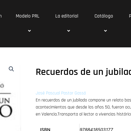
n
Modelo PRL
La editorial
Catálogo
Recuerdos de un jubila
José Pascual Pastor Gassó
En recuerdos de un jubilado compone un relato bas
acontecimientos que desde los años 50, fueron ocu
en Valencia.Transporta al lector a vivencias históri
ISBN
9788418503177