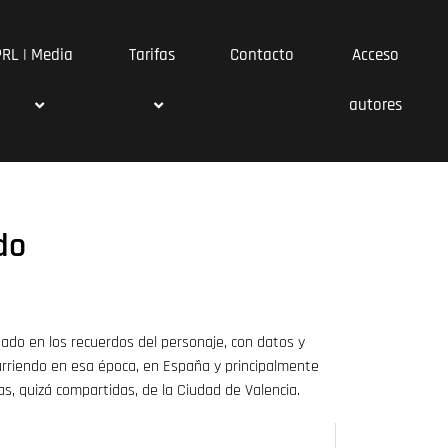
PRL | Media
Tarifas
Contacto
Acceso
autores
do
ado en los recuerdos del personaje, con datos y
rriendo en esa época, en España y principalmente
cas, quizá compartidas, de la Ciudad de Valencia.