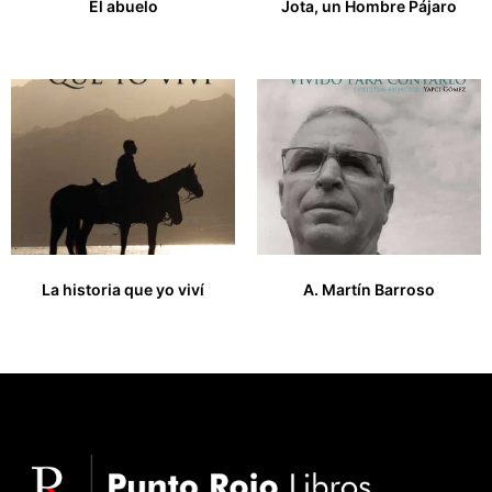
El abuelo
Jota, un Hombre Pájaro
16,00
€
30,00
€
La historia que yo viví
A. Martín Barroso
25,00
€
0,00
€