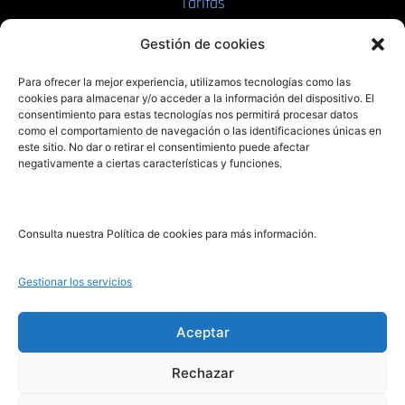
Tarifas
Enviar manuscrito
Gestión de cookies
PRL | Media
Para ofrecer la mejor experiencia, utilizamos tecnologías como las
cookies para almacenar y/o acceder a la información del dispositivo. El
consentimiento para estas tecnologías nos permitirá procesar datos
PRL | Films
como el comportamiento de navegación o las identificaciones únicas en
PRL | Play
este sitio. No dar o retirar el consentimiento puede afectar
negativamente a ciertas características y funciones.
PRL | LAB
PRL | Invierte
Blog
Consulta nuestra Política de cookies para más información.
Noticias
Gestionar los servicios
Legal
Aceptar
Rechazar
Aviso Legal
Política de Cookies