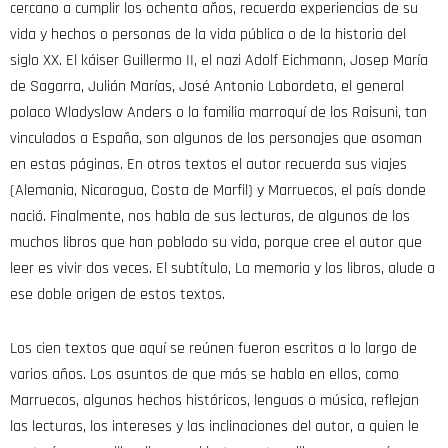
cercano a cumplir los ochenta años, recuerda experiencias de su
vida y hechos o personas de la vida pública o de la historia del
siglo XX. El káiser Guillermo II, el nazi Adolf Eichmann, Josep María
de Sagarra, Julián Marías, José Antonio Labordeta, el general
polaco Wladyslaw Anders o la familia marroquí de los Raisuni, tan
vinculados a España, son algunos de los personajes que asoman
en estas páginas. En otros textos el autor recuerda sus viajes
(Alemania, Nicaragua, Costa de Marfil) y Marruecos, el país donde
nació. Finalmente, nos habla de sus lecturas, de algunos de los
muchos libros que han poblado su vida, porque cree el autor que
leer es vivir dos veces. El subtítulo, La memoria y los libros, alude a
ese doble origen de estos textos.
Los cien textos que aquí se reúnen fueron escritos a lo largo de
varios años. Los asuntos de que más se habla en ellos, como
Marruecos, algunos hechos históricos, lenguas o música, reflejan
las lecturas, los intereses y las inclinaciones del autor, a quien le