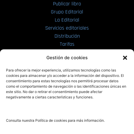
Publicar libro
Grupo Editorial
La Editorial
Servicios editoriales
Distribución
Tarifas
Enviar manuscrito
Gestión de cookies
PRL | Media
Para ofrecer la mejor experiencia, utilizamos tecnologías como las
cookies para almacenar y/o acceder a la información del dispositivo. El
consentimiento para estas tecnologías nos permitirá procesar datos
PRL | Films
como el comportamiento de navegación o las identificaciones únicas en
PRL | Play
este sitio. No dar o retirar el consentimiento puede afectar
negativamente a ciertas características y funciones.
PRL | LAB
PRL | Invierte
Blog
Consulta nuestra Política de cookies para más información.
Noticias