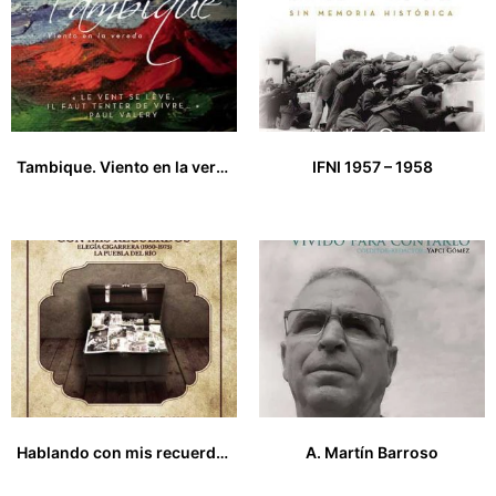
Tambique. Viento en la vereda
IFNI 1957 – 1958
15,00
€
20,00
€
Hablando con mis recuerdos
A. Martín Barroso
0,00
€
0,00
€