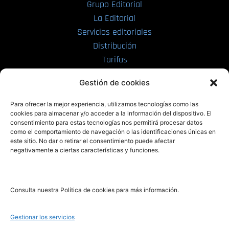
Grupo Editorial
La Editorial
Servicios editoriales
Distribución
Tarifas
Enviar manuscrito
Gestión de cookies
PRL | Media
Para ofrecer la mejor experiencia, utilizamos tecnologías como las
cookies para almacenar y/o acceder a la información del dispositivo. El
consentimiento para estas tecnologías nos permitirá procesar datos
PRL | Films
como el comportamiento de navegación o las identificaciones únicas en
PRL | Play
este sitio. No dar o retirar el consentimiento puede afectar
negativamente a ciertas características y funciones.
PRL | LAB
PRL | Invierte
Blog
Consulta nuestra Política de cookies para más información.
Noticias
Gestionar los servicios