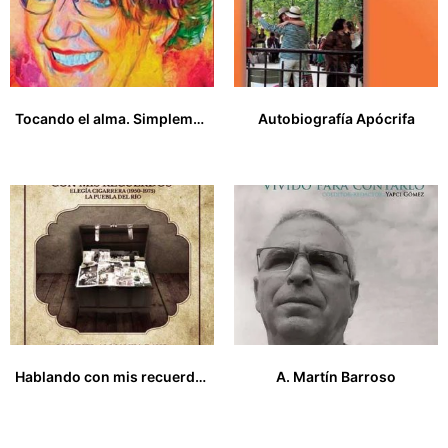
Tocando el alma. Simplemente María
Autobiografía Apócrifa
15,00
€
14,00
€
Hablando con mis recuerdos
A. Martín Barroso
0,00
€
0,00
€