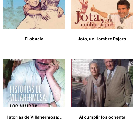
El abuelo
Jota, un Hombre Pájaro
16,00
€
30,00
€
Historias de Villahermosa: los amigos
Al cumplir los ochenta
18,00
€
15,00
€