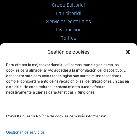
Grupo Editorial
La Editorial
Servicios editoriales
Distribución
Tarifas
Enviar manuscrito
Gestión de cookies
PRL | Media
Para ofrecer la mejor experiencia, utilizamos tecnologías como las
cookies para almacenar y/o acceder a la información del dispositivo. El
consentimiento para estas tecnologías nos permitirá procesar datos
PRL | Films
como el comportamiento de navegación o las identificaciones únicas en
PRL | Play
este sitio. No dar o retirar el consentimiento puede afectar
negativamente a ciertas características y funciones.
PRL | LAB
PRL | Invierte
Blog
Consulta nuestra Política de cookies para más información.
Noticias
Gestionar los servicios