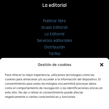
La editorial
Publicar libro
Grupo Editorial
La Editorial
Servicios editoriales
Distribución
Tarifas
Enviar manuscrito
Gestión de cookies
PRL | Media
Para ofrecer la mejor experiencia, utilizamos tecnologías como las
cookies para almacenar y/o acceder a la información del dispositivo. El
consentimiento para estas tecnologías nos permitirá procesar datos
PRL | Films
como el comportamiento de navegación o las identificaciones únicas en
PRL | Play
este sitio. No dar o retirar el consentimiento puede afectar
negativamente a ciertas características y funciones.
PRL | LAB
PRL | Invierte