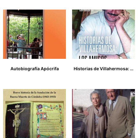
Autobiografía Apócrifa
Historias de Villahermosa: los amigos
14,00
€
18,00
€