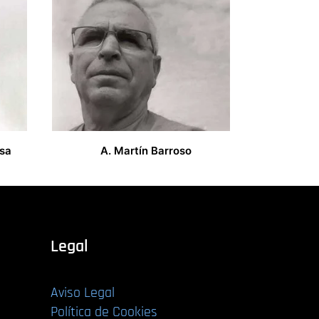
asa
A. Martín Barroso
0,00
€
Legal
Aviso Legal
Política de Cookies