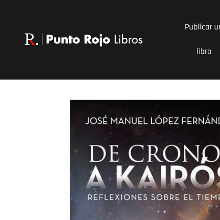
Ir
al
Publicar u
contenido
libro