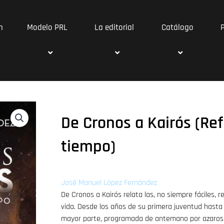
n
Modelo PRL
La editorial
Catálogo
De Cronos a Kairós (Ref
tiempo)
José Manuel López Fernández
De Cronos a Kairós relata las, no siempre fáciles, r
vida. Desde los años de su primera juventud hasta s
mayor parte, programada de antemano por azarosas