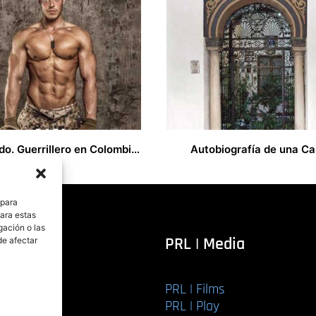
Eduardo. Guerrillero en Colombia chapero en Chueca
Autobiografía de una C
17,00
€
 para
para estas
gación o las
itorial
PRL | Media
de afectar
PRL | Films
r libro
PRL | Play
Editorial