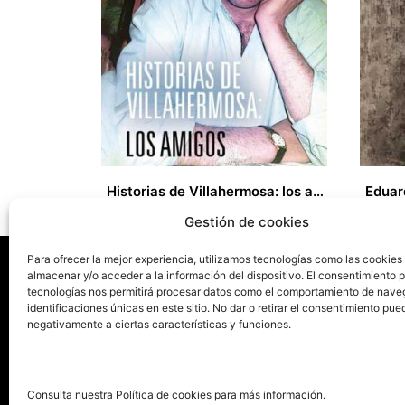
Historias de Villahermosa: los amigos
18,00
€
0,00
€
Gestión de cookies
Para ofrecer la mejor experiencia, utilizamos tecnologías como las cookies
almacenar y/o acceder a la información del dispositivo. El consentimiento 
tecnologías nos permitirá procesar datos como el comportamiento de nave
La ed
identificaciones únicas en este sitio. No dar o retirar el consentimiento pue
negativamente a ciertas características y funciones.
Publica tu libro con el sello
Publica
pionero de autoedición
Grupo 
Consulta nuestra Política de cookies para más información.