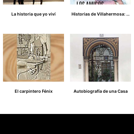
La historia que yo viví
Historias de Villahermosa: los amigos
25,00
€
18,00
€
El carpintero Fénix
Autobiografía de una Casa
10,00
€
17,00
€