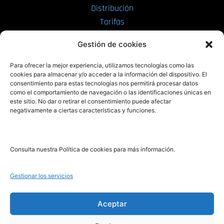
Distribución
Tarifas
Enviar manuscrito
Gestión de cookies
PRL | Media
Para ofrecer la mejor experiencia, utilizamos tecnologías como las
cookies para almacenar y/o acceder a la información del dispositivo. El
consentimiento para estas tecnologías nos permitirá procesar datos
PRL | Films
como el comportamiento de navegación o las identificaciones únicas en
PRL | Play
este sitio. No dar o retirar el consentimiento puede afectar
negativamente a ciertas características y funciones.
PRL | LAB
PRL | Invierte
Blog
Consulta nuestra Política de cookies para más información.
Noticias
Gestionar los servicios
Legal
Aceptar