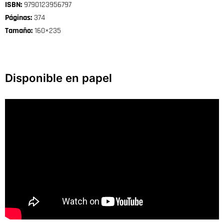
ISBN:
9790123956797
Páginas:
374
Tamaño:
160×235
Disponible en papel