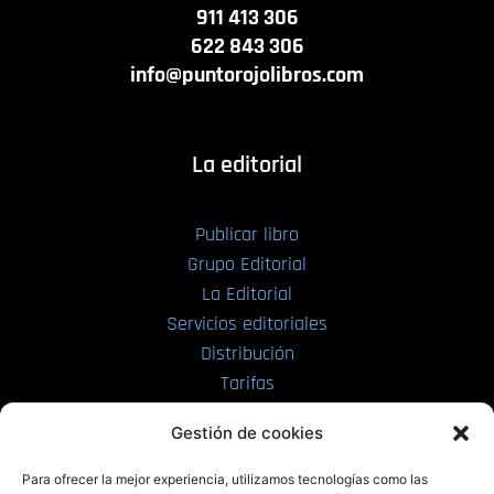
911 413 306
622 843 306
info@puntorojolibros.com
La editorial
Publicar libro
Grupo Editorial
La Editorial
Servicios editoriales
Distribución
Tarifas
Enviar manuscrito
Gestión de cookies
PRL | Media
Para ofrecer la mejor experiencia, utilizamos tecnologías como las