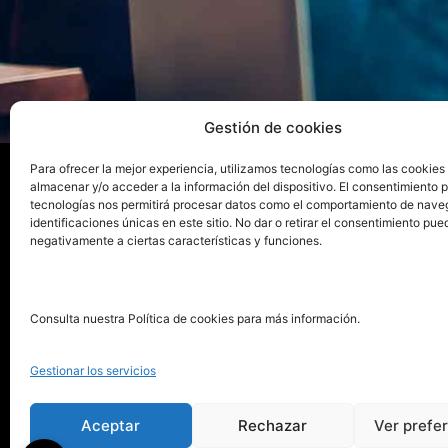
Gestión de cookies
Para ofrecer la mejor experiencia, utilizamos tecnologías como las cookies
almacenar y/o acceder a la información del dispositivo. El consentimiento 
tecnologías nos permitirá procesar datos como el comportamiento de nave
La ed
identificaciones únicas en este sitio. No dar o retirar el consentimiento pue
negativamente a ciertas características y funciones.
Publica tu libro con el sello
Publica
pionero de autoedición
Grupo 
Consulta nuestra Política de cookies para más información.
La Edi
911 413 306
Servic
Gestionar los servicios
622 843 306
Distri
info@puntorojolibros.com
Tarifa
Aceptar
Rechazar
Ver prefe