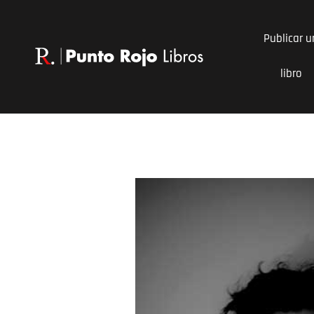
Ir
al
Publicar u
contenido
libro