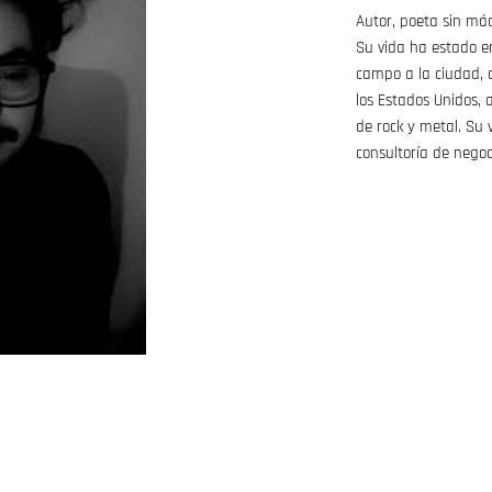
Autor, poeta sin máq
Su vida ha estado e
campo a la ciudad, d
los Estados Unidos, 
de rock y metal. Su 
consultoría de negoc