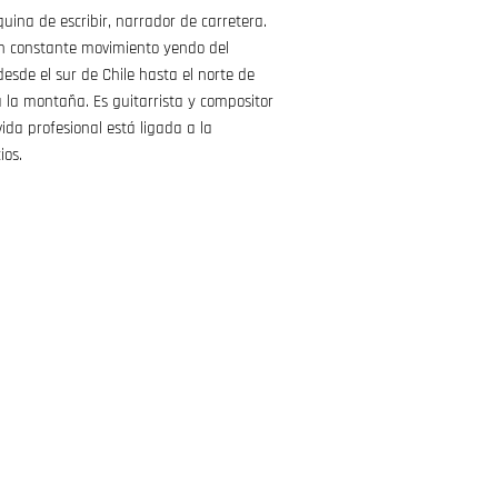
uina de escribir, narrador de carretera.
n constante movimiento yendo del
esde el sur de Chile hasta el norte de
a la montaña. Es guitarrista y compositor
vida profesional está ligada a la
ios.