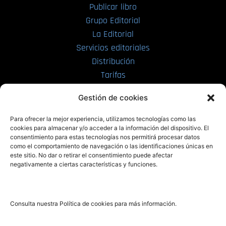
Publicar libro
Grupo Editorial
La Editorial
Servicios editoriales
Distribución
Tarifas
Enviar manuscrito
Gestión de cookies
PRL | Media
Para ofrecer la mejor experiencia, utilizamos tecnologías como las
cookies para almacenar y/o acceder a la información del dispositivo. El
consentimiento para estas tecnologías nos permitirá procesar datos
PRL | Films
como el comportamiento de navegación o las identificaciones únicas en
PRL | Play
este sitio. No dar o retirar el consentimiento puede afectar
negativamente a ciertas características y funciones.
PRL | LAB
PRL | Invierte
Blog
Consulta nuestra Política de cookies para más información.
Noticias