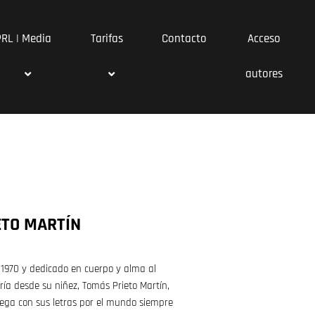
PRL | Media
Tarifas
Contacto
Acceso
autores
ETO MARTÍN
 1970 y dedicado en cuerpo y alma al
ía desde su niñez, Tomás Prieto Martín,
ega con sus letras por el mundo siempre