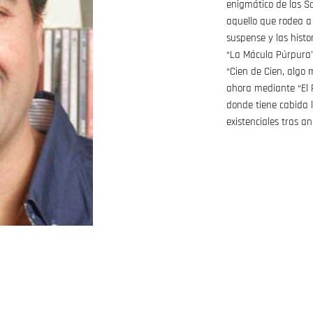
enigmático de las S
aquello que rodea a 
suspense y las histo
“La Mácula Púrpura” 
“Cien de Cien, algo
ahora mediante “El P
donde tiene cabida l
existenciales tras a