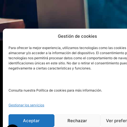
Gestión de cookies
Para ofrecer la mejor experiencia, utilizamos tecnologías como las cookies
almacenar y/o acceder a la información del dispositivo. El consentimiento 
tecnologías nos permitirá procesar datos como el comportamiento de nave
La ed
identificaciones únicas en este sitio. No dar o retirar el consentimiento pue
negativamente a ciertas características y funciones.
Publica tu libro con el sello
Publica
pionero de autoedición
Grupo 
Consulta nuestra Política de cookies para más información.
La Edi
911 413 306
Servic
Gestionar los servicios
622 843 306
Distri
info@puntorojolibros.com
Tarifa
Aceptar
Rechazar
Ver prefe