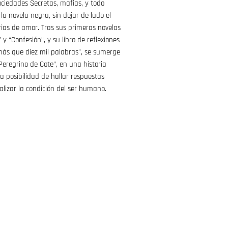
ociedades Secretas, mafias, y todo
la novela negra, sin dejar de lado el
rias de amor. Tras sus primeras novelas
y “Confesión”, y su libro de reflexiones
 más que diez mil palabras”, se sumerge
eregrino de Cote”, en una historia
a posibilidad de hallar respuestas
nalizar la condición del ser humano.