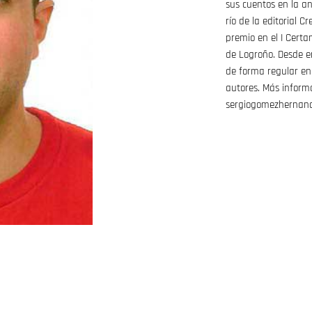
sus cuentos en la an
río de la editorial C
premio en el I Cert
de Logroño. Desde e
de forma regular en
autores. Más inform
sergiogomezhernand