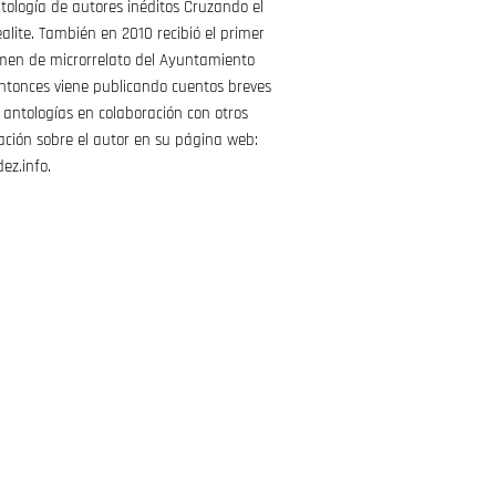
tología de autores inéditos Cruzando el
realite. También en 2010 recibió el primer
amen de microrrelato del Ayuntamiento
ntonces viene publicando cuentos breves
 antologías en colaboración con otros
ación sobre el autor en su página web:
ez.info.