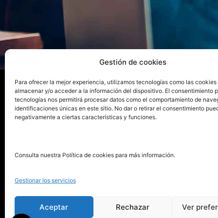
Gestión de cookies
Para ofrecer la mejor experiencia, utilizamos tecnologías como las cookies
almacenar y/o acceder a la información del dispositivo. El consentimiento 
tecnologías nos permitirá procesar datos como el comportamiento de nave
La ed
identificaciones únicas en este sitio. No dar o retirar el consentimiento pue
negativamente a ciertas características y funciones.
Publica tu libro con el sello
Publica
pionero de autoedición
Grupo 
Consulta nuestra Política de cookies para más información.
La Edi
911 413 306
Servic
Gestionar los servicios
622 843 306
Distri
info@puntorojolibros.com
Tarifa
Aceptar
Rechazar
Ver prefe