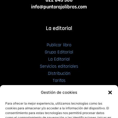
info@puntorojolibros.com
La editorial
Publicar libro
Grupo Editorial
La Editorial
Servicios editoriales
Distribución
Tarifas
Enviar manuscrito
Gestión de cookies
PRL | Media
Para ofrecer la mejor experiencia, utilizamos tecnologías como las
cookies para almacenar y/o acceder a la información del dispositivo. El
consentimiento para estas tecnologías nos permitirá procesar datos
PRL | Films
como el comportamiento de navegación o las identificaciones únicas en