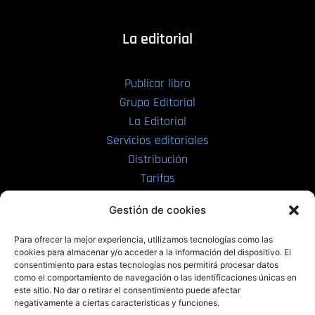
La editorial
Publicar libro
Grupo Editorial
La Editorial
Servicios editoriales
Distribución
Tarifas
Enviar manuscrito
Gestión de cookies
PRL | Media
Para ofrecer la mejor experiencia, utilizamos tecnologías como las
cookies para almacenar y/o acceder a la información del dispositivo. El
consentimiento para estas tecnologías nos permitirá procesar datos
PRL | Films
como el comportamiento de navegación o las identificaciones únicas en
PRL | Play
este sitio. No dar o retirar el consentimiento puede afectar
negativamente a ciertas características y funciones.
PRL | LAB