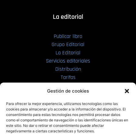
La editorial
Publicar libro
Grupo Editorial
La Editorial
Servicios editoriales
Distribución
Tarifas
Enviar manuscrito
Gestión de cookies
PRL | Media
Para ofrecer la mejor experiencia, utilizamos tecnologías como las
cookies para almacenar y/o acceder a la información del dispositivo. El
consentimiento para estas tecnologías nos permitirá procesar datos
PRL | Films
como el comportamiento de navegación o las identificaciones únicas en
PRL | Play
este sitio. No dar o retirar el consentimiento puede afectar
negativamente a ciertas características y funciones.
PRL | LAB