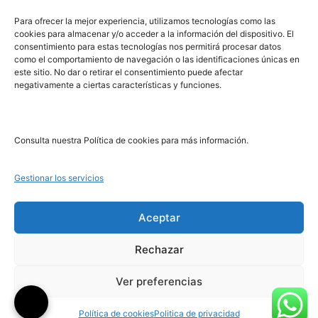
PRL | Media
Para ofrecer la mejor experiencia, utilizamos tecnologías como las
cookies para almacenar y/o acceder a la información del dispositivo. El
consentimiento para estas tecnologías nos permitirá procesar datos
PRL | Films
como el comportamiento de navegación o las identificaciones únicas en
PRL | Play
este sitio. No dar o retirar el consentimiento puede afectar
negativamente a ciertas características y funciones.
PRL | LAB
PRL | Invierte
Blog
Consulta nuestra Política de cookies para más información.
Noticias
Gestionar los servicios
Legal
Aceptar
Rechazar
Aviso Legal
Política de Cookies
Ver preferencias
Política de Privacidad
Política de cookies
Politica de privacidad