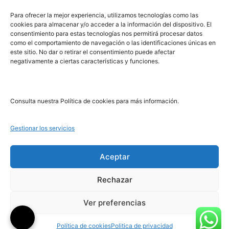
PRL | Media
Para ofrecer la mejor experiencia, utilizamos tecnologías como las
cookies para almacenar y/o acceder a la información del dispositivo. El
consentimiento para estas tecnologías nos permitirá procesar datos
PRL | Films
como el comportamiento de navegación o las identificaciones únicas en
PRL | Play
este sitio. No dar o retirar el consentimiento puede afectar
negativamente a ciertas características y funciones.
PRL | LAB
PRL | Invierte
Blog
Consulta nuestra Política de cookies para más información.
Noticias
Gestionar los servicios
Legal
Aceptar
Rechazar
Aviso Legal
Política de Cookies
Ver preferencias
Política de Privacidad
Política de cookies
Politica de privacidad