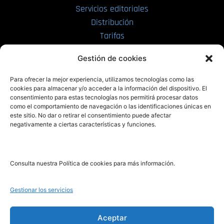
Servicios editoriales
Distribución
Tarifas
Enviar manuscrito
Gestión de cookies
PRL | Media
Para ofrecer la mejor experiencia, utilizamos tecnologías como las
cookies para almacenar y/o acceder a la información del dispositivo. El
consentimiento para estas tecnologías nos permitirá procesar datos
PRL | Films
como el comportamiento de navegación o las identificaciones únicas en
PRL | Play
este sitio. No dar o retirar el consentimiento puede afectar
negativamente a ciertas características y funciones.
PRL | LAB
PRL | Invierte
Blog
Consulta nuestra Política de cookies para más información.
Noticias
Gestionar los servicios
Legal
Aceptar