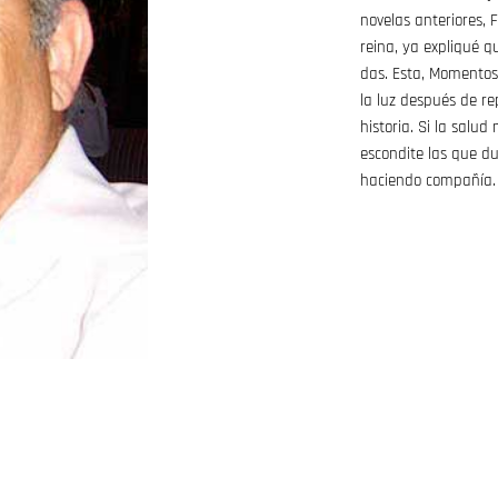
novelas anteriores, F
reina, ya expliqué 
das. Esta, Momentos,
la luz después de re
historia. Si la salu
escondite las que d
haciendo compañía.