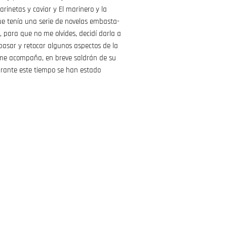
arinetas y caviar y El marinero y la
que tenía una serie de novelas embasta-
 para que no me olvides, decidí darla a
pasar y retocar algunos aspectos de la
d me acompaña, en breve saldrán de su
urante este tiempo se han estado