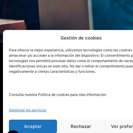
Gestión de cookies
Para ofrecer la mejor experiencia, utilizamos tecnologías como las cookies
almacenar y/o acceder a la información del dispositivo. El consentimiento 
tecnologías nos permitirá procesar datos como el comportamiento de nave
La ed
identificaciones únicas en este sitio. No dar o retirar el consentimiento pue
negativamente a ciertas características y funciones.
Publica tu libro con el sello
Publica
pionero de autoedición
Grupo 
Consulta nuestra Política de cookies para más información.
La Edi
911 413 306
Servic
Gestionar los servicios
622 843 306
Distri
info@puntorojolibros.com
Tarifa
Aceptar
Rechazar
Ver prefe