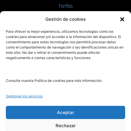
Tarifas
Enviar manuscrito
Gestión de cookies
PRL | Media
Para ofrecer la mejor experiencia, utilizamos tecnologías como las
cookies para almacenar y/o acceder a la información del dispositivo. El
consentimiento para estas tecnologías nos permitirá procesar datos
PRL | Films
como el comportamiento de navegación o las identificaciones únicas en
PRL | Play
este sitio. No dar o retirar el consentimiento puede afectar
negativamente a ciertas características y funciones.
PRL | LAB
PRL | Invierte
Blog
Consulta nuestra Política de cookies para más información.
Noticias
Gestionar los servicios
Legal
Aceptar
Rechazar
Aviso Legal