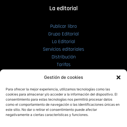
La editorial
Publicar libro
Grupo Editorial
La Editorial
Servicios editoriales
Distribución
Tarifas
Enviar manuscrito
Gestión de cookies
PRL | Media
Para ofrecer la mejor experiencia, utilizamos tecnologías como las
cookies para almacenar y/o acceder a la información del dispositivo. El
consentimiento para estas tecnologías nos permitirá procesar datos
PRL | Films
como el comportamiento de navegación o las identificaciones únicas en
PRL | Play
este sitio. No dar o retirar el consentimiento puede afectar
negativamente a ciertas características y funciones.
PRL | LAB
PRL | Invierte