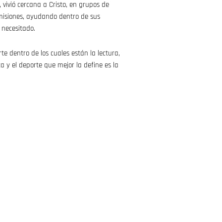
, vivió cercana a Cristo, en grupos de
 misiones, ayudando dentro de sus
 necesitado.
te dentro de los cuales están la lectura,
ca y el deporte que mejor la define es la