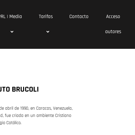
PRL | Media
Tarifas
Contacto
Acceso
autores
UTO BRUCOLI
 de abril de 1990, en Caracas, Venezuela,
d, fue criada en un ambiente Cristiano
gio Católico.