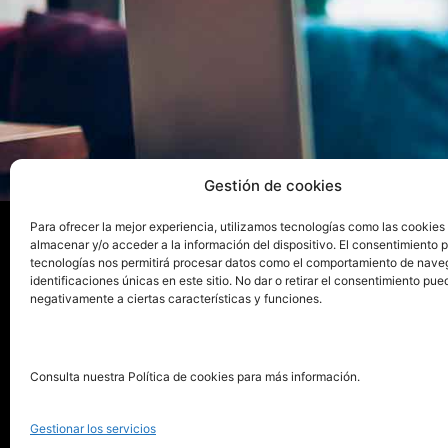
Gestión de cookies
Para ofrecer la mejor experiencia, utilizamos tecnologías como las cookies
almacenar y/o acceder a la información del dispositivo. El consentimiento 
tecnologías nos permitirá procesar datos como el comportamiento de nave
La ed
identificaciones únicas en este sitio. No dar o retirar el consentimiento pue
negativamente a ciertas características y funciones.
Publica tu libro con el sello
Publica
pionero de autoedición
Grupo 
Consulta nuestra Política de cookies para más información.
La Edi
911 413 306
Servic
Gestionar los servicios