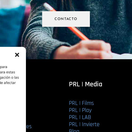
CONTACTO
 para
para estas
gación o las
itorial
PRL | Media
de afectar
PRL | Films
r libro
PRL | Play
Editorial
PRL | LAB
torial
PRL | Invierte
ios editoriales
Blog