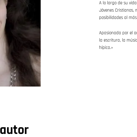
A lo largo de su vida
Jóvenes Cristianos,
posibilidades al más
Apasionada por el ar
la escritura, la músi
hípica.»
 autor