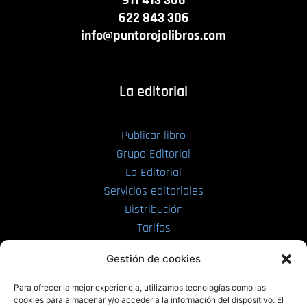
911 413 306
622 843 306
info@puntorojolibros.com
La editorial
Publicar libro
Grupo Editorial
La Editorial
Servicios editoriales
Distribución
Tarifas
Enviar manuscrito
Gestión de cookies
PRL | Media
Para ofrecer la mejor experiencia, utilizamos tecnologías como las
cookies para almacenar y/o acceder a la información del dispositivo. El