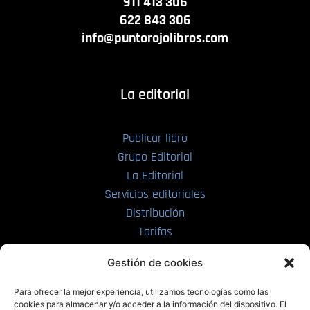
911 413 306
622 843 306
info@puntorojolibros.com
La editorial
Publicar libro
Grupo Editorial
La Editorial
Servicios editoriales
Distribución
Tarifas
Enviar manuscrito
Gestión de cookies
PRL | Media
Para ofrecer la mejor experiencia, utilizamos tecnologías como las
cookies para almacenar y/o acceder a la información del dispositivo. El