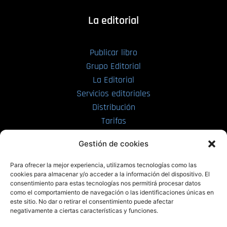
La editorial
Publicar libro
Grupo Editorial
La Editorial
Servicios editoriales
Distribución
Tarifas
Enviar manuscrito
Gestión de cookies
PRL | Media
Para ofrecer la mejor experiencia, utilizamos tecnologías como las
cookies para almacenar y/o acceder a la información del dispositivo. El
consentimiento para estas tecnologías nos permitirá procesar datos
PRL | Films
como el comportamiento de navegación o las identificaciones únicas en
PRL | Play
este sitio. No dar o retirar el consentimiento puede afectar
negativamente a ciertas características y funciones.
PRL | LAB