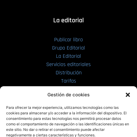
La editorial
Publicar libro
Grupo Editorial
La Editorial
Servicios editoriales
Distribución
Tarifas
Enviar manuscrito
Gestión de cookies
PRL | Media
Para ofrecer la mejor experiencia, utilizamos tecnologías como las
cookies para almacenar y/o acceder a la información del dispositivo. El
consentimiento para estas tecnologías nos permitirá procesar datos
PRL | Films
como el comportamiento de navegación o las identificaciones únicas en
PRL | Play
este sitio. No dar o retirar el consentimiento puede afectar
negativamente a ciertas características y funciones.