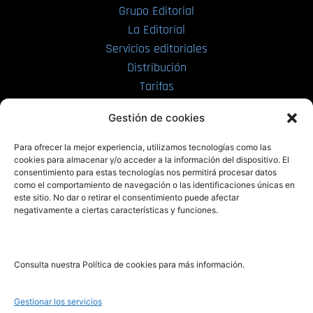
Grupo Editorial
La Editorial
Servicios editoriales
Distribución
Tarifas
Enviar manuscrito
Gestión de cookies
PRL | Media
Para ofrecer la mejor experiencia, utilizamos tecnologías como las
cookies para almacenar y/o acceder a la información del dispositivo. El
consentimiento para estas tecnologías nos permitirá procesar datos
PRL | Films
como el comportamiento de navegación o las identificaciones únicas en
PRL | Play
este sitio. No dar o retirar el consentimiento puede afectar
negativamente a ciertas características y funciones.
PRL | LAB
PRL | Invierte
Blog
Consulta nuestra Política de cookies para más información.
Noticias
Gestionar los servicios