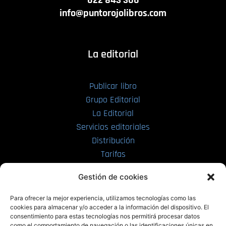
info@puntorojolibros.com
La editorial
Publicar libro
Grupo Editorial
La Editorial
Servicios editoriales
Distribución
Tarifas
Enviar manuscrito
Gestión de cookies
PRL | Media
Para ofrecer la mejor experiencia, utilizamos tecnologías como las
cookies para almacenar y/o acceder a la información del dispositivo. El
consentimiento para estas tecnologías nos permitirá procesar datos
PRL | Films
como el comportamiento de navegación o las identificaciones únicas en