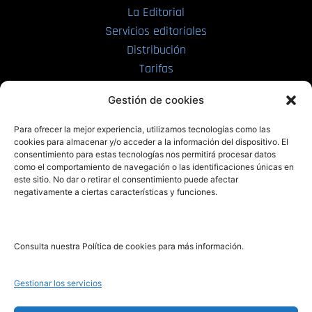
La Editorial
Servicios editoriales
Distribución
Tarifas
Enviar manuscrito
Gestión de cookies
PRL | Media
Para ofrecer la mejor experiencia, utilizamos tecnologías como las
cookies para almacenar y/o acceder a la información del dispositivo. El
consentimiento para estas tecnologías nos permitirá procesar datos
PRL | Films
como el comportamiento de navegación o las identificaciones únicas en
PRL | Play
este sitio. No dar o retirar el consentimiento puede afectar
negativamente a ciertas características y funciones.
PRL | LAB
PRL | Invierte
Blog
Consulta nuestra Política de cookies para más información.
Noticias
Gestionar los servicios