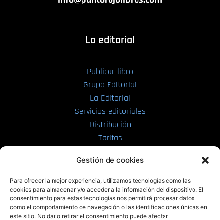
info@puntorojolibros.com
La editorial
Publicar libro
Grupo Editorial
La Editorial
Servicios editoriales
Distribución
Tarifas
Enviar manuscrito
Gestión de cookies
PRL | Media
Para ofrecer la mejor experiencia, utilizamos tecnologías como las
cookies para almacenar y/o acceder a la información del dispositivo. El
consentimiento para estas tecnologías nos permitirá procesar datos
PRL | Films
como el comportamiento de navegación o las identificaciones únicas en
PRL | Play
este sitio. No dar o retirar el consentimiento puede afectar