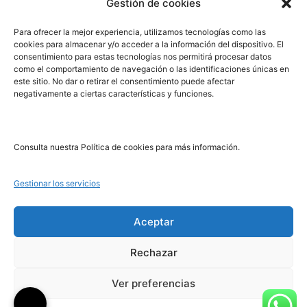
Gestión de cookies
PRL | Media
Para ofrecer la mejor experiencia, utilizamos tecnologías como las
cookies para almacenar y/o acceder a la información del dispositivo. El
consentimiento para estas tecnologías nos permitirá procesar datos
PRL | Films
como el comportamiento de navegación o las identificaciones únicas en
PRL | Play
este sitio. No dar o retirar el consentimiento puede afectar
negativamente a ciertas características y funciones.
PRL | LAB
PRL | Invierte
Blog
Consulta nuestra Política de cookies para más información.
Noticias
Gestionar los servicios
Legal
Aceptar
Rechazar
Aviso Legal
Política de Cookies
Ver preferencias
Política de Privacidad