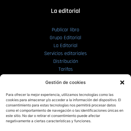
La editorial
Publicar libro
Grupo Editorial
La Editorial
Servicios editoriales
Distribución
Tarifas
Enviar manuscrito
Gestión de cookies
PRL | Media
Para ofrecer la mejor experiencia, utilizamos tecnologías como las
cookies para almacenar y/o acceder a la información del dispositivo. El
consentimiento para estas tecnologías nos permitirá procesar datos
PRL | Films
como el comportamiento de navegación o las identificaciones únicas en
PRL | Play
este sitio. No dar o retirar el consentimiento puede afectar
negativamente a ciertas características y funciones.
PRL | LAB