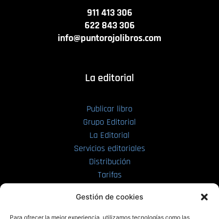
911 413 306
622 843 306
info@puntorojolibros.com
La editorial
Publicar libro
Grupo Editorial
La Editorial
Servicios editoriales
Distribución
Tarifas
Enviar manuscrito
Gestión de cookies
PRL | Media
Para ofrecer la mejor experiencia, utilizamos tecnologías como las