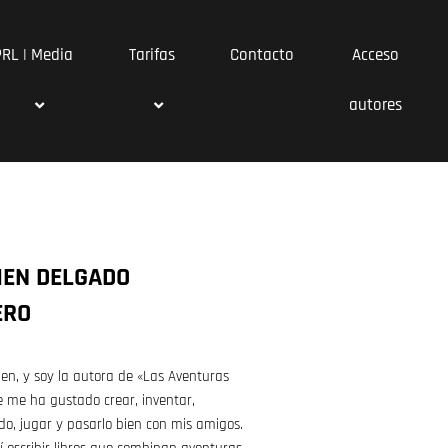
PRL | Media
Tarifas
Contacto
Acceso
autores
EN DELGADO
ERO
n, y soy la autora de «Las Aventuras
e me ha gustado crear, inventar,
do, jugar y pasarlo bien con mis amigos.