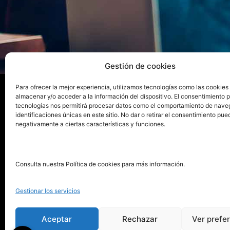
Gestión de cookies
Para ofrecer la mejor experiencia, utilizamos tecnologías como las cookies
almacenar y/o acceder a la información del dispositivo. El consentimiento 
tecnologías nos permitirá procesar datos como el comportamiento de nave
La ed
identificaciones únicas en este sitio. No dar o retirar el consentimiento pue
negativamente a ciertas características y funciones.
Publica tu libro con el sello
Publica
pionero de autoedición
Grupo 
Consulta nuestra Política de cookies para más información.
La Edi
911 413 306
Servic
Gestionar los servicios
622 843 306
Distri
info@puntorojolibros.com
Tarifa
Aceptar
Rechazar
Ver prefe