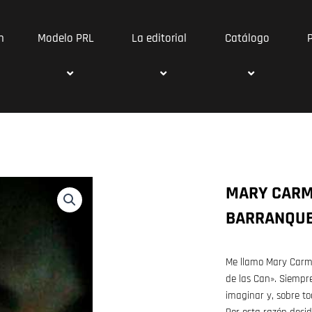
n
Modelo PRL
La editorial
Catálogo
MARY CARM
BARRANQU
Me llamo Mary Carme
de las Can». Siempr
imaginar y, sobre to