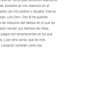
í escribir libros que combinan aventuras
lver, basados en mis vivencias en el
aba con mis padres y abuelos. Este es
a saga «Las Can». Con él he querido
ie de máquina del tiempo en la que los
an recrear sus tiempos de niñez,
 juegos tan emocionantes en los que
, y por otra parte, que los más
a conozcan también cómo nos