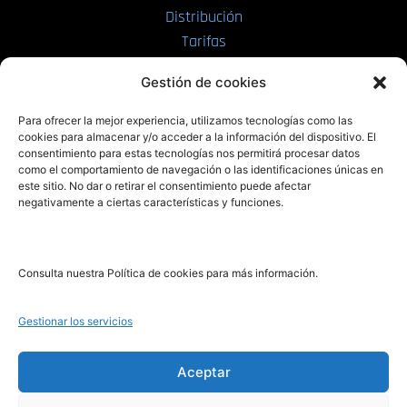
Distribución
Tarifas
Enviar manuscrito
Gestión de cookies
PRL | Media
Para ofrecer la mejor experiencia, utilizamos tecnologías como las
cookies para almacenar y/o acceder a la información del dispositivo. El
consentimiento para estas tecnologías nos permitirá procesar datos
PRL | Films
como el comportamiento de navegación o las identificaciones únicas en
PRL | Play
este sitio. No dar o retirar el consentimiento puede afectar
negativamente a ciertas características y funciones.
PRL | LAB
PRL | Invierte
Blog
Consulta nuestra Política de cookies para más información.
Noticias
Gestionar los servicios
Legal
Aceptar