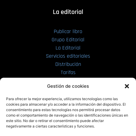
La editorial
Publicar libro
Grupo Editorial
La Editorial
Servicios editoriales
Distribución
Tarifas
Enviar manuscrito
Gestión de cookies
PRL | Media
Para ofrecer la mejor experiencia, utilizamos tecnologías como las
cookies para almacenar y/o acceder a la información del dispositivo. El
consentimiento para estas tecnologías nos permitirá procesar datos
PRL | Films
como el comportamiento de navegación o las identificaciones únicas en
PRL | Play
este sitio. No dar o retirar el consentimiento puede afectar
negativamente a ciertas características y funciones.
PRL | LAB