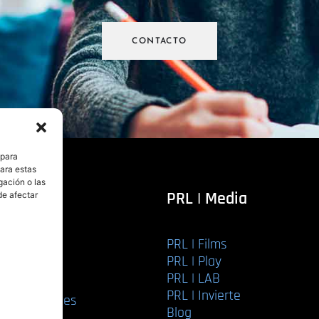
CONTACTO
 para
para estas
gación o las
itorial
PRL | Media
de afectar
PRL | Films
r libro
PRL | Play
Editorial
PRL | LAB
torial
PRL | Invierte
ios editoriales
Blog