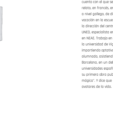
cuento con el que se
relato, en francés, 
a nivel gallego, de 
vocación en la escu
la dirección del cen
UNED, especialista e
en NEAE. Trabajo en 
la universidad de Vi
impartiendo optativa
alumnado, asistien
Barcelona, en un deb
universidades españ
su primera obra publ
mágica". Y dice que e
avatares de la vida.