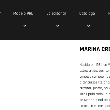
n
Modelo PRL
La editorial
Catálogo
MARINA CR
Nacida en 1981, en Vi
extrovertida; escrito
empezó con poemas, 
a concursos literari
retratar, pintar, bai
Tiene publicado un 
en Madrid, finalista
cortos en valores p