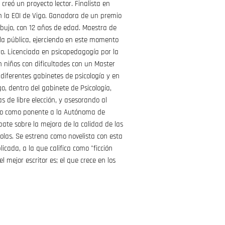
 creó un proyecto lector. Finalista en
en la EOI de Vigo. Ganadora de un premio
dibujo, con 12 años de edad. Maestra de
ela pública, ejerciendo en este momento
tro. Licenciada en psicopedagogía por la
n niños con dificultades con un Master
diferentes gabinetes de psicología y en
go, dentro del gabinete de Psicología,
s de libre elección, y asesorando al
do como ponente a la Autónoma de
ate sobre la mejora de la calidad de las
olas. Se estrena como novelista con esta
icada, a la que califica como "ficción
l mejor escritor es; el que crece en los