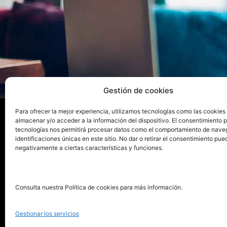
Gestión de cookies
Para ofrecer la mejor experiencia, utilizamos tecnologías como las cookies
almacenar y/o acceder a la información del dispositivo. El consentimiento 
tecnologías nos permitirá procesar datos como el comportamiento de nave
La ed
identificaciones únicas en este sitio. No dar o retirar el consentimiento pue
negativamente a ciertas características y funciones.
Publica tu libro con el sello
Publica
pionero de autoedición
Grupo 
Consulta nuestra Política de cookies para más información.
La Edi
911 413 306
Servic
Gestionar los servicios
622 843 306