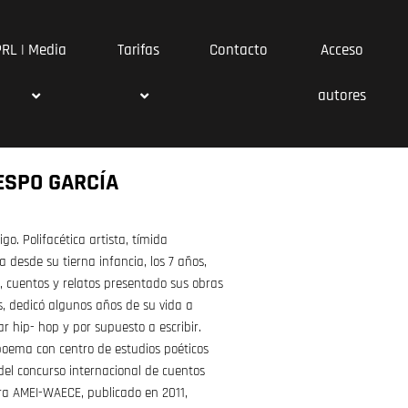
PRL | Media
Tarifas
Contacto
Acceso
autores
ESPO GARCÍA
go. Polifacética artista, tímida
ra desde su tierna infancia, los 7 años,
cuentos y relatos presentado sus obras
os, dedicó algunos años de su vida a
lar hip- hop y por supuesto a escribir.
poema con centro de estudios poéticos
 del concurso internacional de cuentos
ara AMEI-WAECE, publicado en 2011,