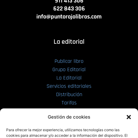
911 413 306
622 843 306
info@puntorojolibros.com
La editorial
Publicar libro
Grupo Editorial
La Editorial
Servicios editoriales
Distribución
Tarifas
Enviar manuscrito
Gestión de cookies
PRL | Media
Para ofrecer la mejor experiencia, utilizamos tecnologías como las
cookies para almacenar y/o acceder a la información del dispositivo. El