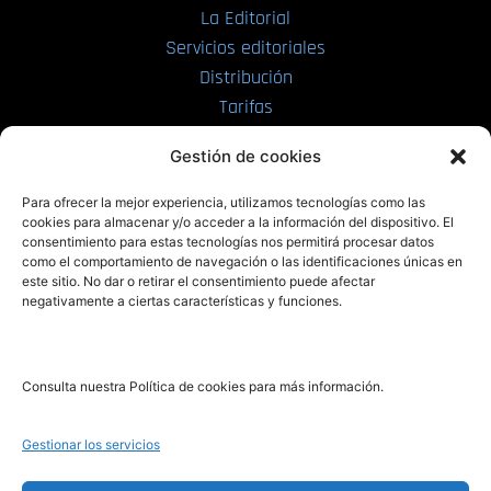
La Editorial
Servicios editoriales
Distribución
Tarifas
Enviar manuscrito
Gestión de cookies
PRL | Media
Para ofrecer la mejor experiencia, utilizamos tecnologías como las
cookies para almacenar y/o acceder a la información del dispositivo. El
consentimiento para estas tecnologías nos permitirá procesar datos
PRL | Films
como el comportamiento de navegación o las identificaciones únicas en
PRL | Play
este sitio. No dar o retirar el consentimiento puede afectar
negativamente a ciertas características y funciones.
PRL | LAB
PRL | Invierte
Blog
Consulta nuestra Política de cookies para más información.
Noticias
Gestionar los servicios