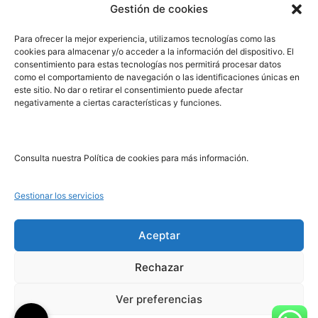
Gestión de cookies
PRL | Media
Para ofrecer la mejor experiencia, utilizamos tecnologías como las
cookies para almacenar y/o acceder a la información del dispositivo. El
consentimiento para estas tecnologías nos permitirá procesar datos
PRL | Films
como el comportamiento de navegación o las identificaciones únicas en
PRL | Play
este sitio. No dar o retirar el consentimiento puede afectar
negativamente a ciertas características y funciones.
PRL | LAB
PRL | Invierte
Blog
Consulta nuestra Política de cookies para más información.
Noticias
Gestionar los servicios
Legal
Aceptar
Rechazar
Aviso Legal
Política de Cookies
Ver preferencias
Política de Privacidad