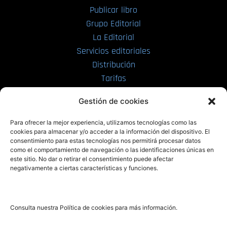
Publicar libro
Grupo Editorial
La Editorial
Servicios editoriales
Distribución
Tarifas
Enviar manuscrito
Gestión de cookies
PRL | Media
Para ofrecer la mejor experiencia, utilizamos tecnologías como las
cookies para almacenar y/o acceder a la información del dispositivo. El
consentimiento para estas tecnologías nos permitirá procesar datos
PRL | Films
como el comportamiento de navegación o las identificaciones únicas en
PRL | Play
este sitio. No dar o retirar el consentimiento puede afectar
negativamente a ciertas características y funciones.
PRL | LAB
PRL | Invierte
Blog
Consulta nuestra Política de cookies para más información.
Noticias