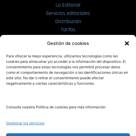
La Editorial
Servicios editoriales
Distribución
Tarifas
Enviar manuscrito
Gestión de cookies
PRL | Media
Para ofrecer la mejor experiencia, utilizamos tecnologías como las
cookies para almacenar y/o acceder a la información del dispositivo. El
consentimiento para estas tecnologías nos permitirá procesar datos
PRL | Films
como el comportamiento de navegación o las identificaciones únicas en
PRL | Play
este sitio. No dar o retirar el consentimiento puede afectar
negativamente a ciertas características y funciones.
PRL | LAB
PRL | Invierte
Blog
Consulta nuestra Política de cookies para más información.
Noticias
Gestionar los servicios