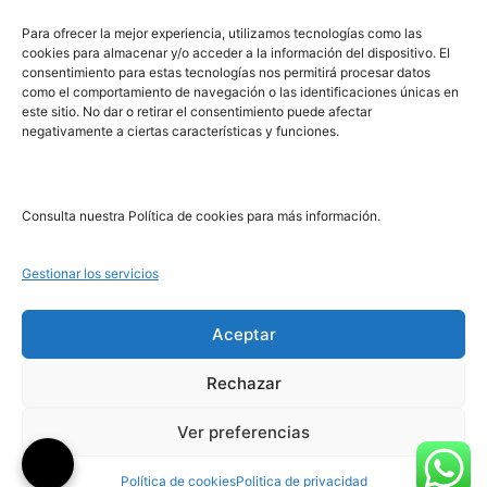
PRL | Media
Para ofrecer la mejor experiencia, utilizamos tecnologías como las
cookies para almacenar y/o acceder a la información del dispositivo. El
consentimiento para estas tecnologías nos permitirá procesar datos
PRL | Films
como el comportamiento de navegación o las identificaciones únicas en
PRL | Play
este sitio. No dar o retirar el consentimiento puede afectar
negativamente a ciertas características y funciones.
PRL | LAB
PRL | Invierte
Blog
Consulta nuestra Política de cookies para más información.
Noticias
Gestionar los servicios
Legal
Aceptar
Rechazar
Aviso Legal
Política de Cookies
Ver preferencias
Política de Privacidad
Política de cookies
Politica de privacidad