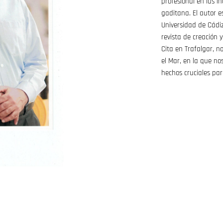
profesional en las i
gaditana. El autor e
Universidad de Cádi
revista de creación y
Cita en Trafalgar, n
el Mar, en la que no
hechos cruciales par