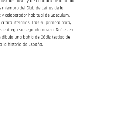
ndustrias naval y aeronáutica de la bahía
s miembro del Club de Letras de la
z y colaborador habitual de Speculum,
 crítica literarias. Tras su primera obra,
os entrega su segunda novela, Raíces en
s dibuja una bahía de Cádiz testigo de
a la historia de España.