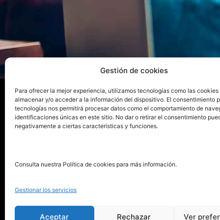
Gestión de cookies
Para ofrecer la mejor experiencia, utilizamos tecnologías como las cookies
almacenar y/o acceder a la información del dispositivo. El consentimiento 
tecnologías nos permitirá procesar datos como el comportamiento de nave
La ed
identificaciones únicas en este sitio. No dar o retirar el consentimiento pue
negativamente a ciertas características y funciones.
Publica tu libro con el sello
Publica
pionero de autoedición
Grupo 
Consulta nuestra Política de cookies para más información.
La Edi
911 413 306
Servic
Gestionar los servicios
622 843 306
Distri
info@puntorojolibros.com
Tarifa
Aceptar
Rechazar
Ver prefe