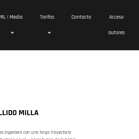
PRL | Media
Tarifas
Contacto
Acceso
autores
LIDO MILLA
 es ingeniero con una larga trayectoria