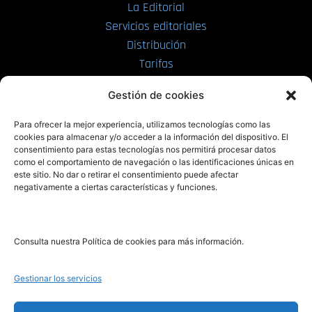
La Editorial
Servicios editoriales
Distribución
Tarifas
Enviar manuscrito
Gestión de cookies
PRL | Media
Para ofrecer la mejor experiencia, utilizamos tecnologías como las
cookies para almacenar y/o acceder a la información del dispositivo. El
consentimiento para estas tecnologías nos permitirá procesar datos
PRL | Films
como el comportamiento de navegación o las identificaciones únicas en
PRL | Play
este sitio. No dar o retirar el consentimiento puede afectar
negativamente a ciertas características y funciones.
PRL | LAB
PRL | Invierte
Blog
Consulta nuestra Política de cookies para más información.
Noticias
Gestionar los servicios
Legal