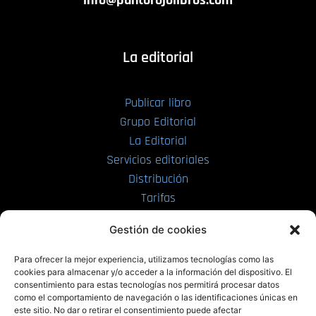
info@puntorojolibros.com
La editorial
Publicar libro
Grupo Editorial
La Editorial
Servicios editoriales
Distribución
Tarifas
Enviar manuscrito
Gestión de cookies
PRL | Media
Para ofrecer la mejor experiencia, utilizamos tecnologías como las
cookies para almacenar y/o acceder a la información del dispositivo. El
consentimiento para estas tecnologías nos permitirá procesar datos
PRL | Films
como el comportamiento de navegación o las identificaciones únicas en
PRL | Play
este sitio. No dar o retirar el consentimiento puede afectar