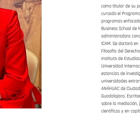
como titular de su 
cursado el Programa 
programas enfocados
Business School de M
administradora concu
ICAM. Se doctoró en 
Filosofía del Derecho
Instituto de Estudios
Universidad Internac
estancias de investi
universidades extra
ANÁHUAC de Ciudad 
Guadalajara. Escrito
sobre la mediación, j
científicas y en capít