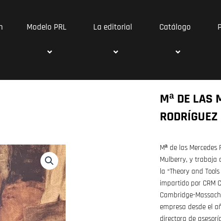
n
Modelo PRL
La editorial
Catálogo
Mª DE LAS
RODRÍGUEZ
Mª de las Mercedes R
Mulberry, y trabaj
la “Theory and Tools
impartido por CRM C
Cambridge-Massachus
empresa desde el a
directora de asesorí