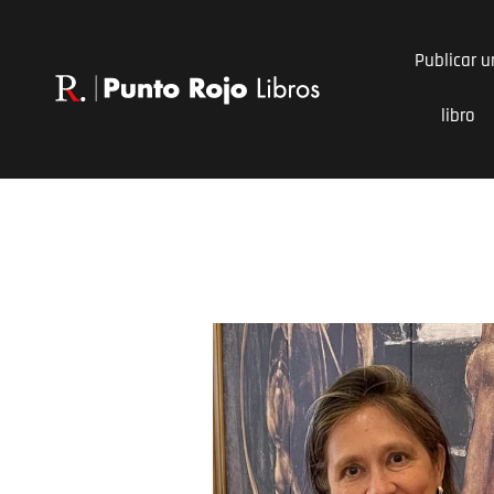
Ir
al
Publicar u
contenido
libro