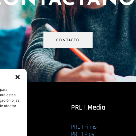
CONTÁCTANO
CONTACTO
 para
para estas
gación o las
itorial
PRL | Media
de afectar
PRL | Films
r libro
PRL | Play
Editorial