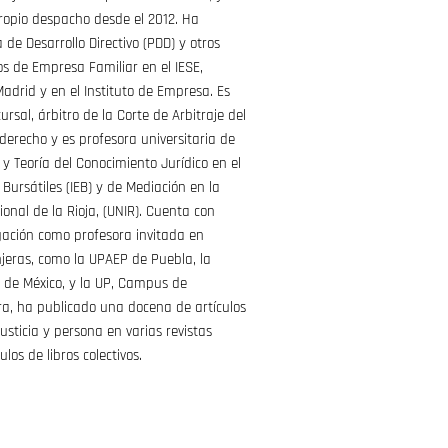
propio despacho desde el 2012. Ha
de Desarrollo Directivo (PDD) y otros
 de Empresa Familiar en el IESE,
adrid y en el Instituto de Empresa. Es
rsal, árbitro de la Corte de Arbitraje del
derecho y es profesora universitaria de
 y Teoría del Conocimiento Jurídico en el
 Bursátiles (IEB) y de Mediación en la
ional de la Rioja, (UNIR). Cuenta con
gación como profesora invitada en
njeras, como la UPAEP de Puebla, la
de México, y la UP, Campus de
ra, ha publicado una docena de artículos
usticia y persona en varias revistas
ulos de libros colectivos.