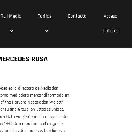
PRL | Media
Tarifas
Contacto
Acceso
autores
 MERCEDES ROSA
osa es la directora de Mediación
a como mediadora mercantil formada en
 of the Harvard Negotiation Project”
onsulting Group, en Estados Unidos,
ett. Lleva ejerciendo la abogacía de
ño 1992, desempañando el cargo de
as jurídicas de empresas familiares, y