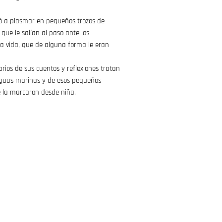
ó a plasmar en pequeños trozos de
 que le salían al paso ante los
la vida, que de alguna forma le eran
rios de sus cuentos y reflexiones tratan
 aguas marinas y de esos pequeños
 la marcaron desde niña.