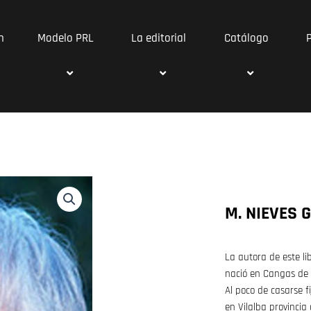
n
Modelo PRL
La editorial
Catálogo
M. NIEVES 
La autora de este li
nació en Cangas de 
Al poco de casarse fi
en Vilalba provincia