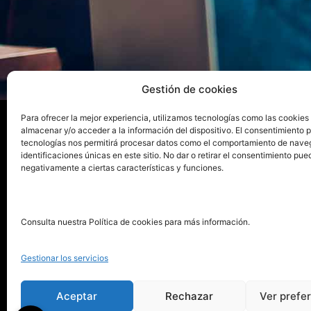
Gestión de cookies
Para ofrecer la mejor experiencia, utilizamos tecnologías como las cookies
almacenar y/o acceder a la información del dispositivo. El consentimiento 
tecnologías nos permitirá procesar datos como el comportamiento de nave
La ed
identificaciones únicas en este sitio. No dar o retirar el consentimiento pue
negativamente a ciertas características y funciones.
Publica tu libro con el sello
Publica
pionero de autoedición
Grupo 
Consulta nuestra Política de cookies para más información.
La Edi
911 413 306
Servic
Gestionar los servicios
622 843 306
Distri
info@puntorojolibros.com
Tarifa
Aceptar
Rechazar
Ver prefe