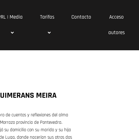
PRL | Media
Tarifas
Contacto
Acceso
autores
GUIMERANS MEIRA
bro de cuentos y reflexiones del alma
Morrazo provincia de Pontevedra.
jó su domicilio con su marido y su hija
 de Lugo, donde nacerían sus otros dos